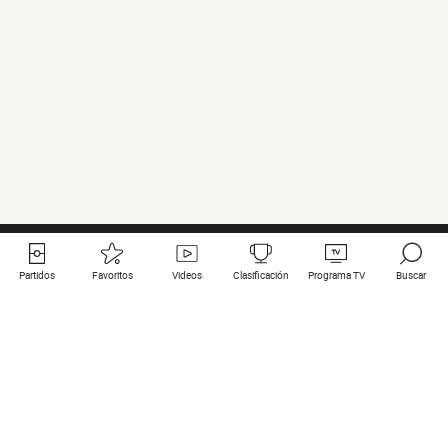
Partidos
Favoritos
Videos
Clasificación
Programa TV
Buscar
Enlaces útiles
Equipos
Todos los partidos
PSG
Partidos en directo
Bayern Munich
Últimos resultados
Real Madrid
Próximos partidos
Inter
Partidos en streaming
Juventus
Contacto
Manchester City