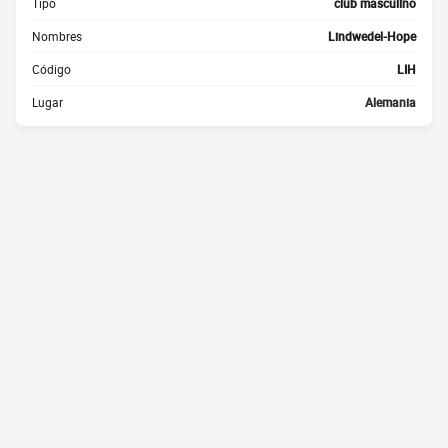
Tipo
club masculino
Nombres
Lindwedel-Hope
Código
LIH
Lugar
Alemania