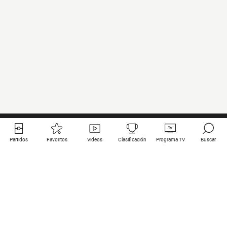
Partidos
Favoritos
Videos
Clasificación
Programa TV
Buscar
Enlaces útiles
Equipos
Todos los partidos
PSG
Partidos en directo
Bayern Munich
Últimos resultados
Real Madrid
Próximos partidos
Inter
Partidos en streaming
Juventus
Contacto
Manchester City