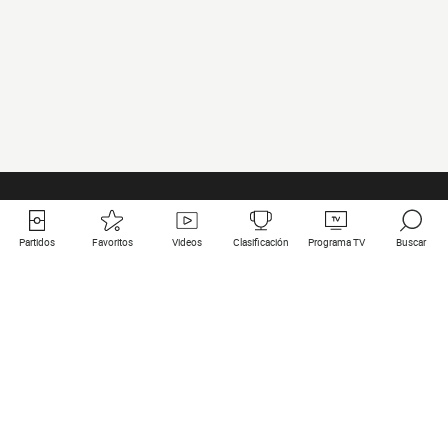
Partidos
Favoritos
Videos
Clasificación
Programa TV
Buscar
Enlaces útiles
Equipos
Todos los partidos
PSG
Partidos en directo
Bayern Munich
Últimos resultados
Real Madrid
Próximos partidos
Inter
Partidos en streaming
Juventus
Contacto
Manchester City
Menciones legales
Manchester United
Liverpool