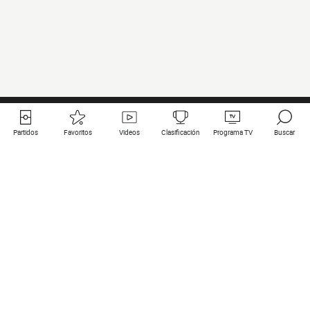
Partidos
Favoritos
Videos
Clasificación
Programa TV
Buscar
Enlaces útiles
Equipos
Todos los partidos
PSG
Partidos en directo
Bayern Munich
Últimos resultados
Real Madrid
Próximos partidos
Inter
Partidos en streaming
Juventus
Contacto
Manchester City
Menciones legales
Manchester United
Liverpool