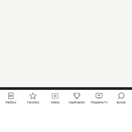
Partidos
Favoritos
Videos
Clasificación
Programa TV
Buscar
Enlaces útiles
Equipos
Todos los partidos
PSG
Partidos en directo
Bayern Munich