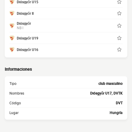
Diósgyőr U15
Diósgyőr II
Diósgyőr
NB I
Diósgyőr U19
Diósgyőr U16
Informaciones
Tipo
club masculino
Nombres
Diósgyőr U17, DVTK
Código
DVT
Lugar
Hungría