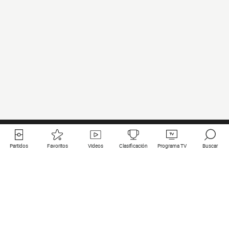
Partidos
Favoritos
Videos
Clasificación
Programa TV
Buscar
Enlaces útiles
Equipos
Todos los partidos
PSG
Partidos en directo
Bayern Munich
Últimos resultados
Real Madrid
Próximos partidos
Inter
Partidos en streaming
Juventus