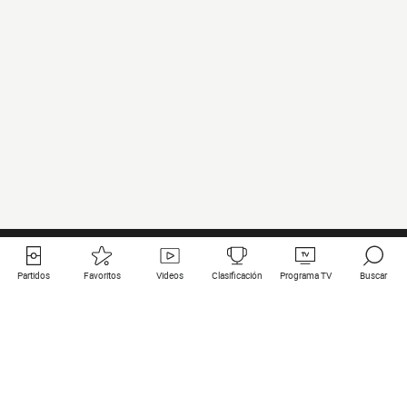
Partidos
Favoritos
Videos
Clasificación
Programa TV
Buscar
Enlaces útiles
Equipos
Todos los partidos
PSG
Partidos en directo
Bayern Munich
Últimos resultados
Real Madrid
Próximos partidos
Inter