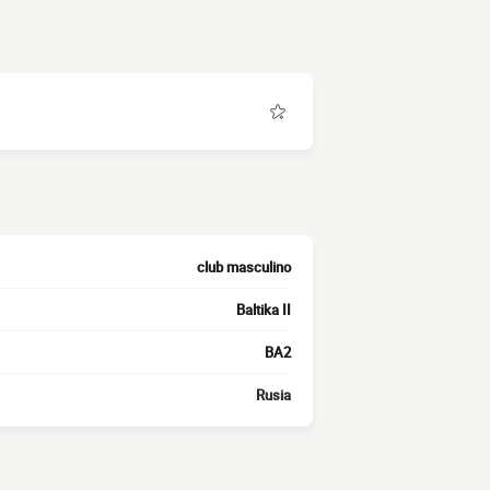
club masculino
Baltika II
BA2
Rusia