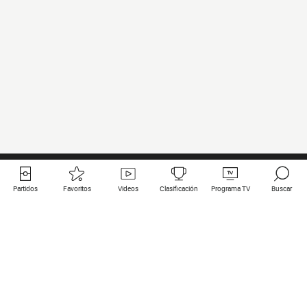
Partidos
Favoritos
Videos
Clasificación
Programa TV
Buscar
Enlaces útiles
Equipos
Todos los partidos
PSG
Partidos en directo
Bayern Munich
Últimos resultados
Real Madrid
Próximos partidos
Inter
Partidos en streaming
Juventus
Contacto
Manchester City