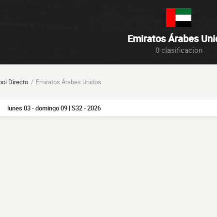
Emiratos Árabes Uni
0 clasificacion
bol Directo
Emiratos Árabes Unidos
lunes 03 - domingo 09 | S32 - 2026