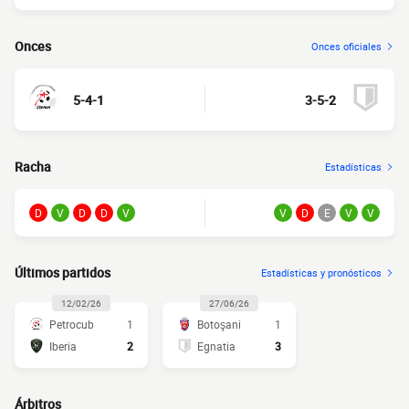
Onces
Onces oficiales
5-4-1
3-5-2
Racha
Estadísticas
D
V
D
D
V
V
D
E
V
V
Últimos partidos
Estadísticas y pronósticos
12/02/26
27/06/26
Petrocub
1
Botoşani
1
Iberia
2
Egnatia
3
Árbitros