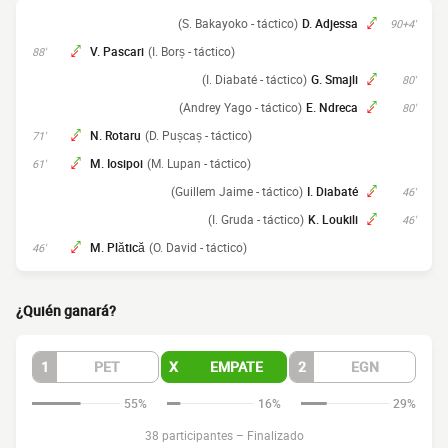
(S. Bakayoko - táctico)
D. Adjessa
90+4'
V. Pascari
(I. Borș - táctico)
88'
(I. Diabaté - táctico)
G. Smajli
80'
(Andrey Yago - táctico)
E. Ndreca
80'
N. Rotaru
(D. Pușcaș - táctico)
71'
M. Iosipoi
(M. Lupan - táctico)
61'
(Guillem Jaime - táctico)
I. Diabaté
46'
(I. Gruda - táctico)
K. Loukili
46'
M. Plătică
(O. David - táctico)
46'
¿Quién ganará?
1
PET
X
EMPATE
2
EGN
55%
16%
29%
38 participantes
–
Finalizado