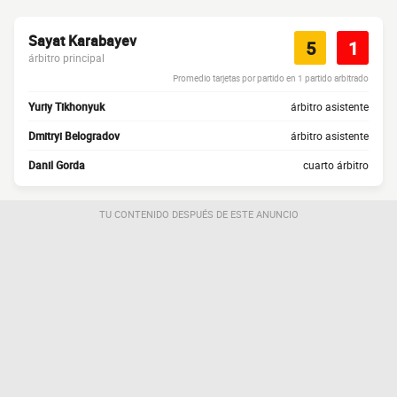
Sayat Karabayev
5
1
árbitro principal
Promedio tarjetas por partido en 1 partido arbitrado
Yuriy Tikhonyuk
árbitro asistente
Dmitryi Belogradov
árbitro asistente
Danil Gorda
cuarto árbitro
TU CONTENIDO DESPUÉS DE ESTE ANUNCIO