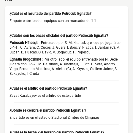
¿Cuál es el resultado del partido Petrocub Egnatia?
Empate entre los dos equipos con un marcador de 1-1
¿Cuáles son los onces oficiales del partido Petrocub Egnatia?
Petrocub Hînceşti
: Entrenado por S. Makharadze, el equipo jugará con
5-4-1 : C. Avram, C. Cucoș, J. Guera, I. Borș, S. Plătică, I. Jardan (C), M.
Lupan, D. Pușcaș, O. David, V. Bogaciuc, P. Popescu
Egnatia Rrogozhinë
: Por otro lado, el equipo entrenado por N. Dede,
jugará con 3-5-2 : M. Dajsinani, A. Xhemajli, E. Bitri, E. Sota, Andrey
Yago, Fernando Medeiros, A. Aleksi (C), A. Kryeziu, Guillem Jaime, S.
Bakayoko, I. Gruda
¿Cuál es el árbitro del partido Petrocub Egnatia?
Sayat Karabayev es el árbitro de este partido
¿Dónde se celebra el partido Petrocub Egnatia ?
El partido es en el estadio Stadionul Zimbru de Chișinău
¿Cuál es la fecha y el horario del partido Petrocub Egnatia?