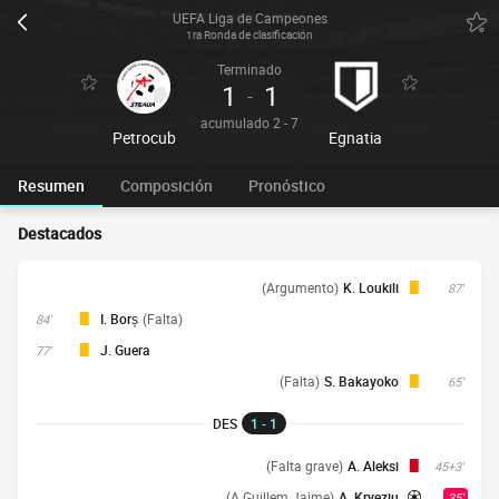
UEFA Liga de Campeones
1ra Ronda de clasificación
Terminado
1
1
-
acumulado 2 - 7
Petrocub
Egnatia
Resumen
Composición
Pronóstico
Destacados
(Argumento)
K. Loukili
87'
I. Borș
(Falta)
84'
J. Guera
77'
(Falta)
S. Bakayoko
65'
DES
1 - 1
(Falta grave)
A. Aleksi
45+3'
(A Guillem Jaime)
A. Kryeziu
35'