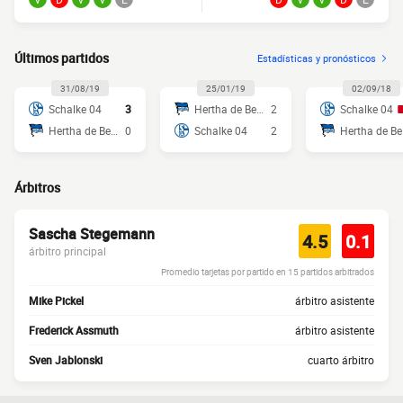
Últimos partidos
Estadísticas y pronósticos
31/08/19
25/01/19
02/09/18
Schalke 04
3
Hertha de Berlín
2
Schalke 04
Hertha de Berlín
0
Schalke 04
2
He
Árbitros
Sascha Stegemann
4.5
0.1
árbitro principal
Promedio tarjetas por partido en 15 partidos arbitrados
Mike Pickel
árbitro asistente
Frederick Assmuth
árbitro asistente
Sven Jablonski
cuarto árbitro