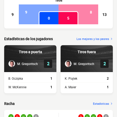
Tiros
9
8
9
13
0
5
Estadísticas de los jugadores
Los mejores y los peores
Tiros a puerta
Tiros fuera
2
2
M. Gregoritsch
M. Gregoritsch
B. Oczipka
1
K. Piątek
2
W. McKennie
1
A. Maier
1
Racha
Estadísticas
V
D
V
V
E
D
V
V
D
E