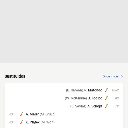
Sustituidos
Once inicial
(B. Raman)
R. Matondo
90+2'
(W. McKennie)
J. Todibo
90'
(S. Serdar)
A. Schöpf
78'
A. Maier
(M. Grujić)
63'
K. Piątek
(M. Wolf)
63'