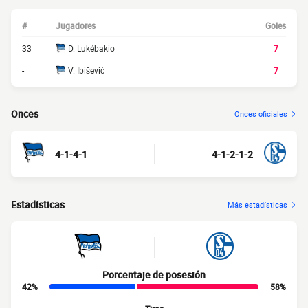
#
Jugadores
Goles
33
D. Lukébakio
7
-
V. Ibišević
7
Onces
Onces oficiales
4-1-4-1
4-1-2-1-2
Estadísticas
Más estadísticas
Porcentaje de posesión
42%
58%