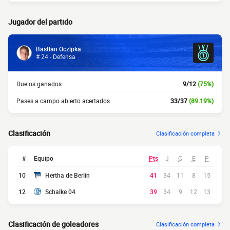
Jugador del partido
Bastian Oczipka
# 24 - Defensa
Duelos ganados
9/12
(75%)
Pases a campo abierto acertados
33/37
(89.19%)
Clasificación
Clasificación completa
#
Equipo
Pts
J
G
E
P
10
Hertha de Berlín
41
34
11
8
15
12
Schalke 04
39
34
9
12
13
Clasificación de goleadores
Clasificación completa