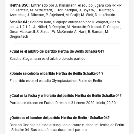
Hertha BSC
: Entrenado por J. Klinsmann, el equipo jugará con 4-1-4-1
: R. Jarstein, M. Mittelstädt, J. Torunarigha, D. Boyata, L. Klünter, S.
Ascacíbar, J. Dilrosun, P. Skjelbred, M. Grujić, M. Wolf, D. Lukébakio
Schalke 04
: Por otro lado, el equipo entrenado por D. Wagner, jugará
con 4-1-2-1-2 : A. Nübel, B. Oczipka, M. Nastasić, O. Kabak, D. Caligiuri,
Omar Mascarell, S. Serdar, W. McKennie, A. Harit, B. Raman, M.
Gregoritsch
¿Cuál es el árbitro del partido Hertha de Berlín Schalke 04?
Sascha Stegemann es el árbitro de este partido
¿Dónde se celebra el partido Hertha de Berlín Schalke 04 ?
El partido es en el estadio Olympiastadion Berlin de Berlin
¿Cuál es la fecha y el horario del partido Hertha de Berlín Schalke 04?
Partido en directo en Futbol Directo el 31 enero 2020. Inicio, 20:30
¿Quién es el hombre del partido Hertha de Berlín - Schalke 04?
Bastian Oczipka ha sido distinguido durante el choque Hertha de Berlín
- Schalke 04. Sus estadísticas durante el partido: