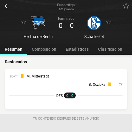
Bundesliga
20ª jornada
Terminado
0
0
-
Hertha de Berlín
Schalke 04
Resumen
Composición
Estadísticas
Clasificación
Destacados
M. Mittelstädt
90+1'
B. Oczipka
71'
DES
0 - 0
TU CONTENIDO DESPUÉS DE ESTE ANUNCIO