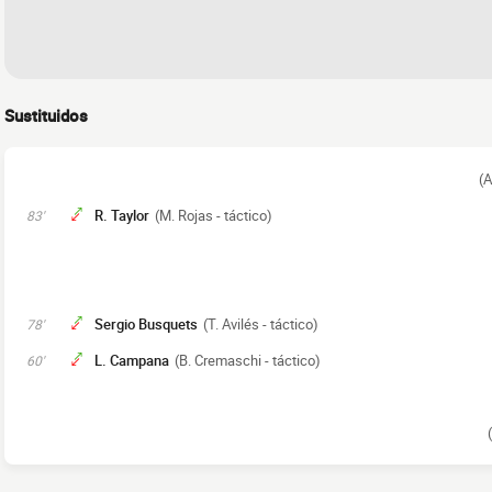
Sustituidos
(A
R. Taylor
(M. Rojas - táctico)
83'
Sergio Busquets
(T. Avilés - táctico)
78'
L. Campana
(B. Cremaschi - táctico)
60'