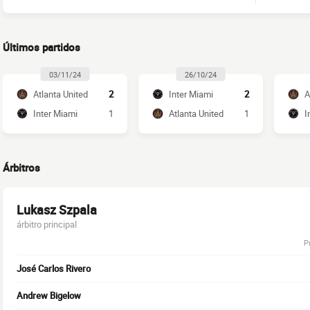
Últimos partidos
03/11/24
26/10/24
Atlanta United
2
Inter Miami
2
A
Inter Miami
1
Atlanta United
1
I
Árbitros
Lukasz Szpala
árbitro principal
P
José Carlos Rivero
Andrew Bigelow