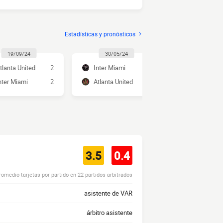
Estadísticas y pronósticos
19/09/24
30/05/24
16/09/2
tlanta United
2
Inter Miami
1
Atlanta Uni
nter Miami
2
Atlanta United
3
Inter Miami
3.5
0.4
romedio tarjetas por partido en 22 partidos arbitrados
asistente de VAR
árbitro asistente