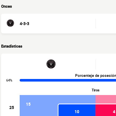
Onces
4-3-3
Estadísticas
Porcentaje de posesió
64%
Tiros
15
25
10
4