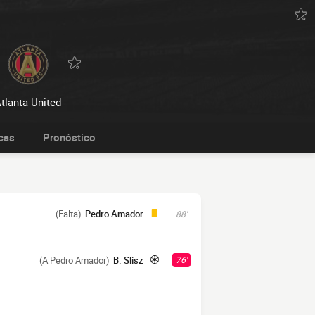
tlanta United
cas
Pronóstico
(Falta)
Pedro Amador
88'
(A Pedro Amador)
B. Slisz
76'