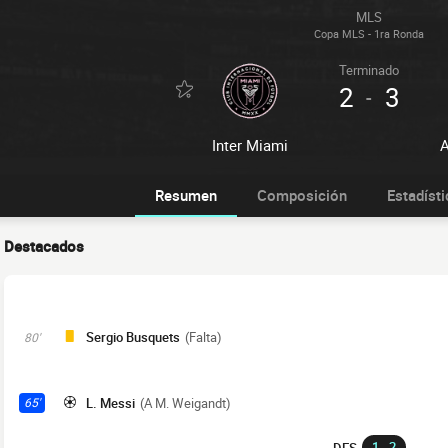
MLS
Copa MLS - 1ra Ronda
Terminado
2
3
-
Inter Miami
A
Resumen
Composición
Estadísti
Destacados
Sergio Busquets
(Falta)
80'
L. Messi
(A M. Weigandt)
65'
1 - 2
DES