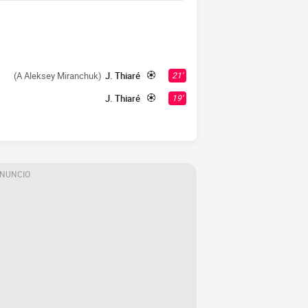
(A Aleksey Miranchuk)
J. Thiaré
21'
J. Thiaré
19'
ANUNCIO