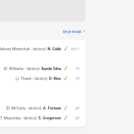
Once inicial
leksey Miranchuk - táctico)
N. Cobb
90+1'
(D. Williams - táctico)
Xande Silva
78'
(J. Thiaré - táctico)
D. Ríos
78'
(D. McCarty - táctico)
A. Fortune
60'
(T. Muyumba - táctico)
S. Gregersen
60'