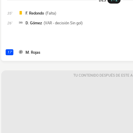
F. Redondo
(Falta)
35'
D. Gómez
(VAR - decisión Sin gol)
26'
M. Rojas
17'
TU CONTENIDO DESPUÉS DE ESTE 