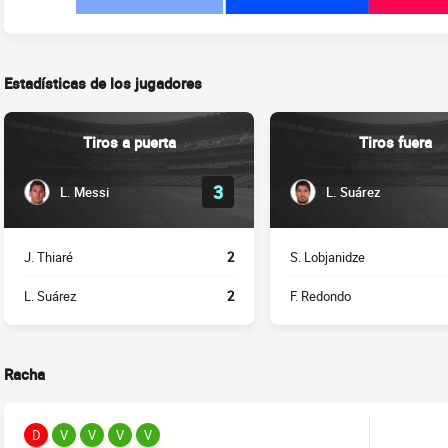
Estadísticas de los jugadores
Tiros a puerta
Tiros fuera
3
L. Messi
L. Suárez
J. Thiaré
2
S. Lobjanidze
L. Suárez
2
F. Redondo
Racha
D
V
V
V
V