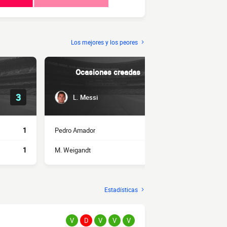
Los mejores y los peores
Ocasiones creadas
Regat
3
3
L. Messi
B. Slis
1
Pedro Amador
2
J. Thiaré
1
M. Weigandt
1
A. Fortune
Estadísticas
V
D
V
V
V