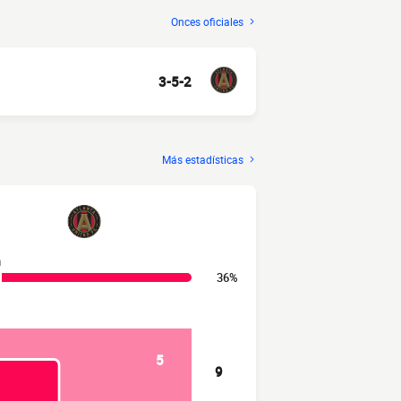
Onces oficiales
3-5-2
Más estadísticas
n
36%
5
9