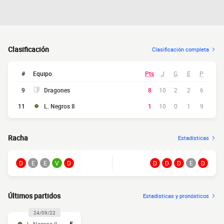
Clasificación
Clasificación completa
#
Equipo
Pts
J
G
E
P
9
Dragones
8
10
2
2
6
11
L. Negros II
1
10
0
1
9
Racha
Estadísticas
D
E
E
V
D
D
D
D
E
D
Últimos partidos
Estadísticas y pronósticos
24/09/22