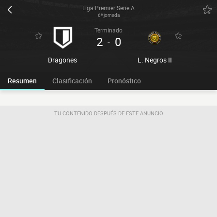
Liga Premier Serie A
6ª jornada
Terminado
2
0
-
Dragones
L. Negros II
Resumen
Clasificación
Pronóstico
TU CONTENIDO DESPUÉS DE ESTE ANUNCIO