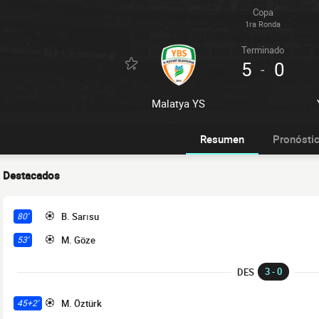
Copa
1ra Ronda
Terminado
5
0
-
Malatya YS
Resumen
Pronósti
Destacados
B. Sarısu
80'
M. Göze
53'
3 - 0
DES
M. Öztürk
45+2'