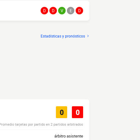
D
D
V
E
D
Estadísticas y pronósticos
0
0
Promedio tarjetas por partido en 2 partidos arbitrados
árbitro asistente