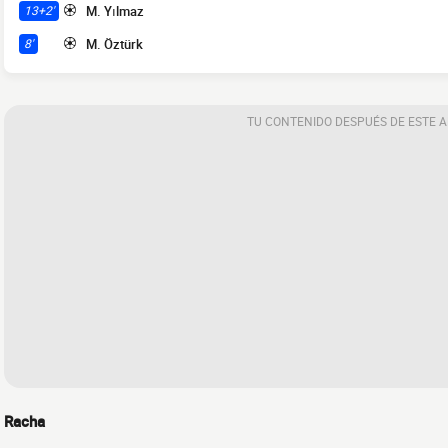
M. Yılmaz
13+2'
M. Öztürk
8'
TU CONTENIDO DESPUÉS DE ESTE 
Racha