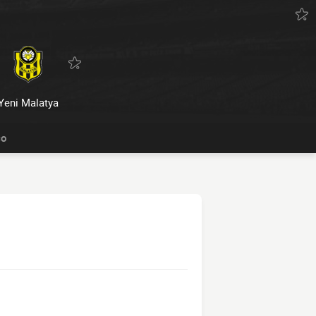
Yeni Malatya
co