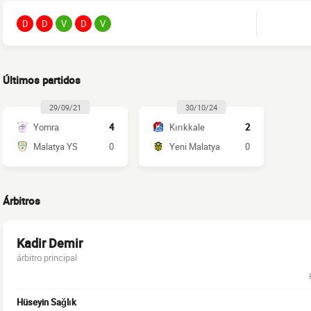
D
D
V
D
V
Últimos partidos
29/09/21
30/10/24
Yomra
4
Kırıkkale
2
Malatya YS
0
Yeni Malatya
0
Árbitros
Kadir Demir
árbitro principal
Hüseyin Sağlık